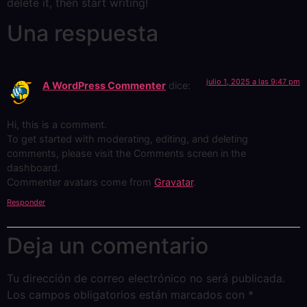
delete it, then start writing!
Una respuesta
julio 1, 2025 a las 9:47 pm
A WordPress Commenter
dice:
Hi, this is a comment.
To get started with moderating, editing, and deleting
comments, please visit the Comments screen in the
dashboard.
Commenter avatars come from
Gravatar
.
Responder
Deja un comentario
Tu dirección de correo electrónico no será publicada.
Los campos obligatorios están marcados con
*