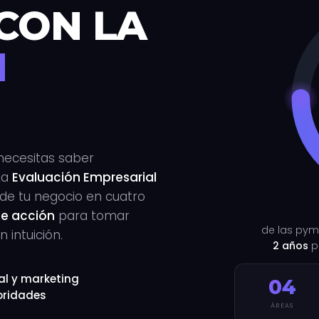
CON LA
N
necesitas saber
La
Evaluación Empresarial
o de tu negocio en cuatro
de acción
para tomar
de las pym
 intuición.
2 años
po
al y marketing
04
ioridades
ÁREAS