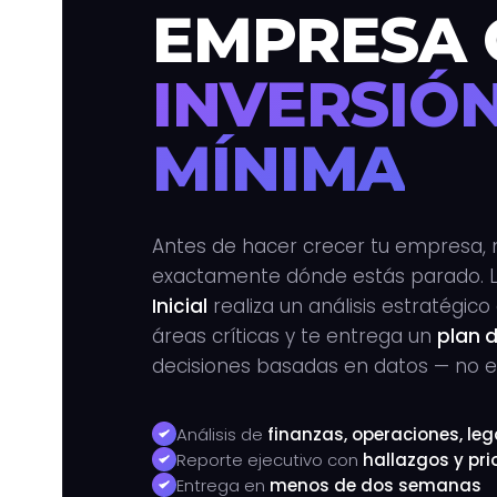
EMPRESA 
INVERSIÓ
MÍNIMA
Antes de hacer crecer tu empresa, 
exactamente dónde estás parado. 
Inicial
realiza un análisis estratégic
áreas críticas y te entrega un
plan 
decisiones basadas en datos — no en
Análisis de
finanzas, operaciones, leg
Reporte ejecutivo con
hallazgos y pr
Entrega en
menos de dos semanas