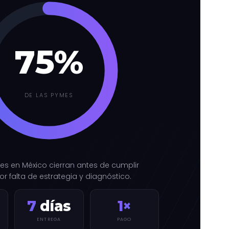
DE LAS PYMES
es en México cierran antes de cumplir
r falta de estrategia y diagnóstico.
7
días
1×
ENTREGA
PAGO